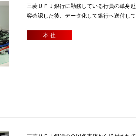
三菱ＵＦＪ銀行に勤務している行員の単身赴
容確認した後、データ化して銀行へ送付して
本 社